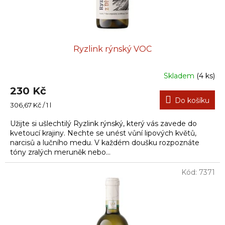
t
ů
Ryzlink rýnský VOC
Skladem
(4 ks)
230 Kč
Do košíku
Měrná
306,67 Kč / 1 l
cena:
Užijte si ušlechtilý Ryzlink rýnský, který vás zavede do
kvetoucí krajiny. Nechte se unést vůní lipových květů,
narcisů a lučního medu. V každém doušku rozpoznáte
tóny zralých meruněk nebo...
Kód:
7371