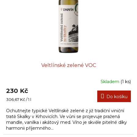
Veltlínské zelené VOC
Skladem
(1 ks)
230 Kč
Do košíku
Měrná
306,67 Kč / 1 l
cena:
Ochutnejte typické Veltlínské zelené z již tradiční viniční
tratě Skalky v Krhovicích. Ve vůni se projevuje pražená
mandle, vanilka i akátový med. Víno je skvěle pitelné díky
harmonii příjemného...