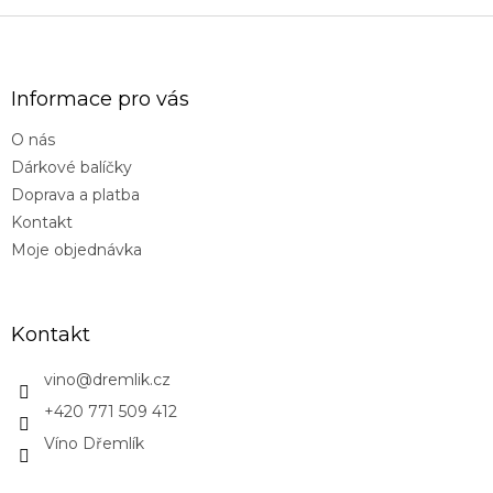
s
Z
u
á
p
a
Informace pro vás
t
O nás
í
Dárkové balíčky
Doprava a platba
Kontakt
Moje objednávka
Kontakt
vino
@
dremlik.cz
+420 771 509 412
Víno Dřemlík