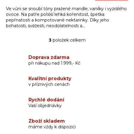
cena:
Ve vůni se snoubí tóny pražené mandle, vanilky i vyzrálého
ovoce. Na patře potěší lehká kořenitost, špetka
pepřnatosti a kompotované nektarinky. Díky jeho
bohatosti, svěžesti, neodolatelnosti a...
3
položek celkem
O
v
l
Doprava zdarma
á
při nákupu nad 1.999,- Kč
d
a
c
Kvalitní produkty
í
v příznivých cenách
p
r
v
Rychlé dodání
k
Vaší objednávky
y
v
Zboží skladem
ý
máme vždy k dispozici
p
i