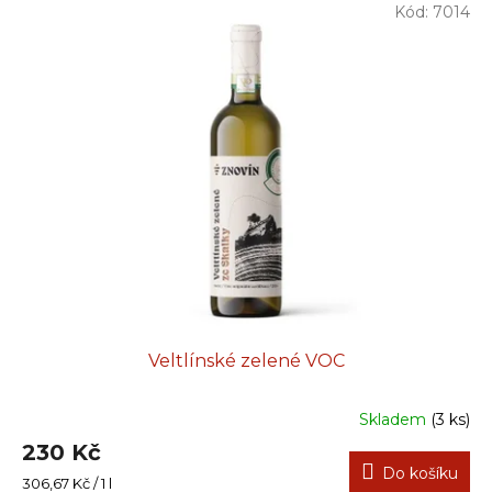
Kód:
7014
Veltlínské zelené VOC
Skladem
(3 ks)
230 Kč
Do košíku
Měrná
306,67 Kč / 1 l