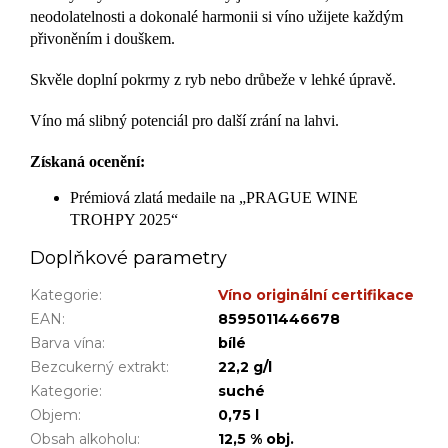
neodolatelnosti a dokonalé harmonii si víno užijete každým
přivoněním i douškem.
Skvěle doplní pokrmy z ryb nebo drůbeže v lehké úpravě.
Víno má slibný potenciál pro další zrání na lahvi.
Získaná ocenění:
Prémiová zlatá medaile na „PRAGUE WINE
TROHPY 2025“
Doplňkové parametry
Kategorie
:
Víno originální certifikace
EAN
:
8595011446678
Barva vína
:
bílé
Bezcukerný extrakt
:
22,2 g/l
Kategorie
:
suché
Objem
:
0,75 l
Obsah alkoholu
:
12,5 % obj.