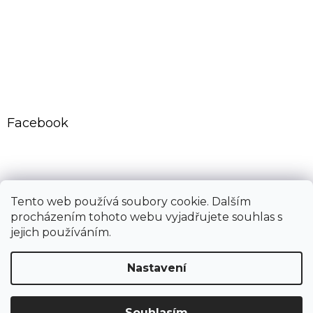
Facebook
CovidExpert.cz
CovidExpert.sk
Tento web používá soubory cookie. Dalším
procházením tohoto webu vyjadřujete souhlas s
jejich používáním.
Vytvořil Shoptet
Nastavení
Copyright 2026
Dřemlík s.r.o.
. Všechna práva vyhrazena.
Souhlasím