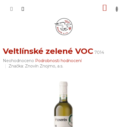
Přejít
NÁKU
na
obsah
KOŠÍK
Veltlínské zelené VOC
7014
Průměrné
Neohodnoceno
Podrobnosti hodnocení
hodnocení
Značka:
Znovín Znojmo, a.s.
produktu
je
0,0
z
5
hvězdiček.