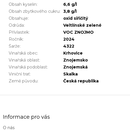
Obsah kyselin
:
6,6 g/l
Obsah zbytkového cukru
:
3,8 g/l
Obsahuje
:
oxid siřičitý
Odrůda
:
Veltlínské zelené
Přívlastek
:
VOC ZNOJMO
Ročník
:
2024
Šarže
:
4322
Vinařská obec
:
Krhovice
Vinařská oblast
:
Znojemsko
Vinařská podoblast
:
Znojemská
Viniční trať
:
Skalka
Země původu
:
Česká republika
Z
á
p
a
Informace pro vás
t
O nás
í