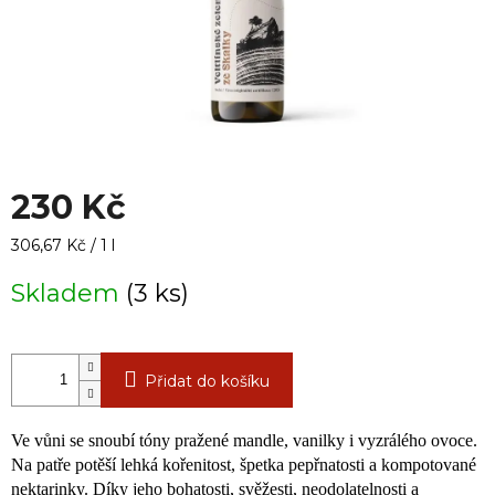
230 Kč
Měrná
306,67 Kč / 1 l
cena:
Skladem
(3 ks)
Přidat do košíku
Ve vůni se snoubí tóny pražené mandle, vanilky i vyzrálého ovoce.
Na patře potěší lehká kořenitost, špetka pepřnatosti a kompotované
nektarinky. Díky jeho bohatosti, svěžesti, neodolatelnosti a