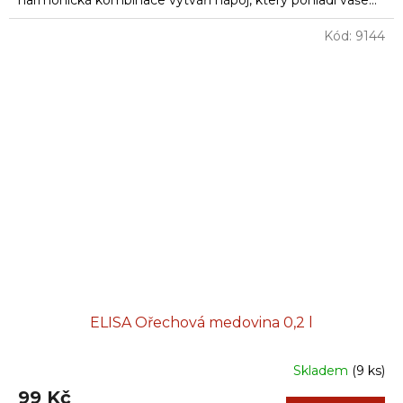
harmonická kombinace vytváří nápoj, který pohladí vaše...
Kód:
9144
ELISA Ořechová medovina 0,2 l
Skladem
(9 ks)
99 Kč