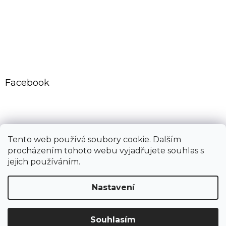
Facebook
CovidExpert.cz
CovidExpert.sk
Tento web používá soubory cookie. Dalším
procházením tohoto webu vyjadřujete souhlas s
jejich používáním.
Vytvořil Shoptet
Nastavení
Copyright 2026
Dřemlík s.r.o.
. Všechna práva vyhrazena.
Souhlasím
Upravit nastavení cookies