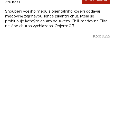
Měrná
370 Kč / 1 l
cena:
Snoubení včelího medu a orientálního koření dodávají
medovině zajímavou, lehce pikantní chuť, která se
prohlubuje každým dalším douškem. Chilli medovina Elisa
nejlépe chutná vychlazená. Objem: 0,7 l
Kód:
9255