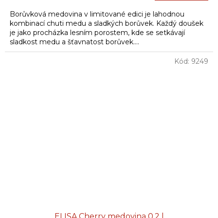
cena:
Borůvková medovina v limitované edici je lahodnou
kombinací chuti medu a sladkých borůvek. Každý doušek
je jako procházka lesním porostem, kde se setkávají
sladkost medu a šťavnatost borůvek....
Kód:
9249
ELISA Cherry medovina 0,2 l