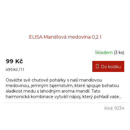
ELISA Mandlová medovina 0,2 l
Skladem
(3 ks)
99 Kč
Do košíku
Měrná
495 Kč / 1 l
cena:
Osvěžte své chuťové pohárky s naší mandlovou
medovinou, jemným tajemstvím, které spojuje bohatou
sladkost medu s lahodným aroma mandlí. Tato
harmonická kombinace vytváří nápoj, který pohladí vaše...
Kód:
9234