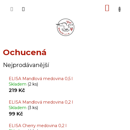
Přejít
NÁKU
na
obsah
KOŠÍK
Ochucená
Nejprodávanější
ELISA Mandlová medovina 0,5 l
Skladem
(2 ks)
219 Kč
ELISA Mandlová medovina 0,2 l
Skladem
(3 ks)
99 Kč
ELISA Cherry medovina 0,2 l