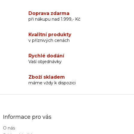
v
l
Doprava zdarma
á
při nákupu nad 1.999,- Kč
d
a
c
Kvalitní produkty
í
v příznivých cenách
p
r
v
Rychlé dodání
k
Vaší objednávky
y
v
Zboží skladem
ý
máme vždy k dispozici
p
i
s
Z
u
á
p
a
Informace pro vás
t
O nás
í