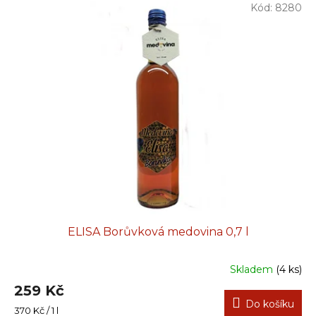
Kód:
8280
ELISA Borůvková medovina 0,7 l
Skladem
(4 ks)
259 Kč
Do košíku
Měrná
370 Kč / 1 l