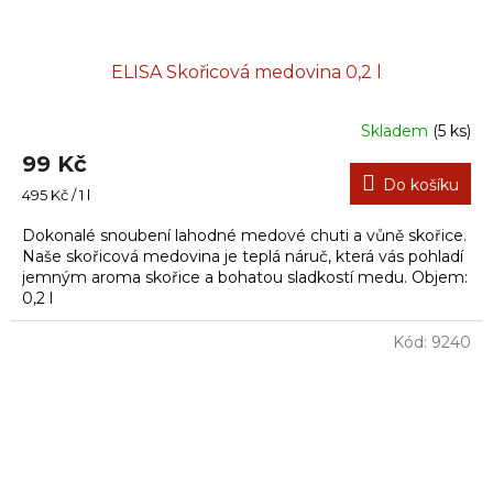
ELISA Skořicová medovina 0,2 l
Skladem
(5 ks)
99 Kč
Do košíku
Měrná
495 Kč / 1 l
cena:
Dokonalé snoubení lahodné medové chuti a vůně skořice.
Naše skořicová medovina je teplá náruč, která vás pohladí
jemným aroma skořice a bohatou sladkostí medu. Objem:
0,2 l
Kód:
9240