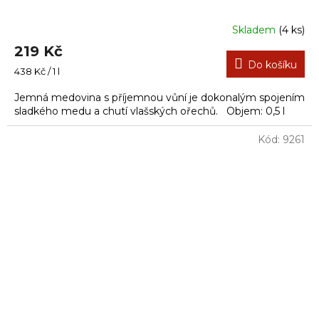
Skladem
(4 ks)
219 Kč
Do košíku
Měrná
438 Kč / 1 l
cena:
Jemná medovina s příjemnou vůní je dokonalým spojením
sladkého medu a chutí vlašských ořechů. Objem: 0,5 l
Kód:
9261