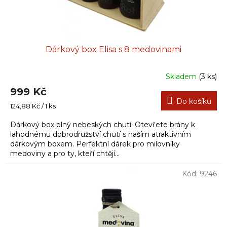
t
ů
Dárkový box Elisa s 8 medovinami
Skladem
(3 ks)
999 Kč
Do košíku
Měrná
124,88 Kč / 1 ks
cena:
Dárkový box plný nebeských chutí. Otevřete brány k
lahodnému dobrodružství chutí s naším atraktivním
dárkovým boxem. Perfektní dárek pro milovníky
medoviny a pro ty, kteří chtějí...
Kód:
9246