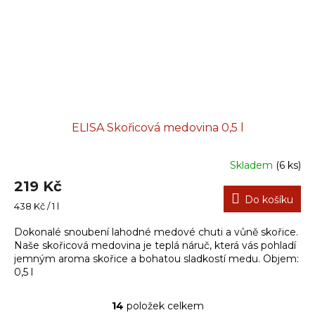
ELISA Skořicová medovina 0,5 l
Skladem
(6 ks)
219 Kč
Do košíku
Měrná
438 Kč / 1 l
cena:
Dokonalé snoubení lahodné medové chuti a vůně skořice.
Naše skořicová medovina je teplá náruč, která vás pohladí
jemným aroma skořice a bohatou sladkostí medu. Objem:
0,5 l
14
položek celkem
O