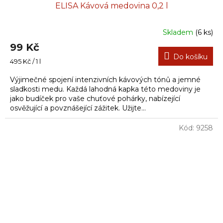
ELISA Kávová medovina 0,2 l
Skladem
(6 ks)
99 Kč
Do košíku
Měrná
495 Kč / 1 l
cena:
Výjimečné spojení intenzivních kávových tónů a jemné
sladkosti medu. Každá lahodná kapka této medoviny je
jako budíček pro vaše chuťové pohárky, nabízející
osvěžující a povznášející zážitek. Užijte...
Kód:
9258