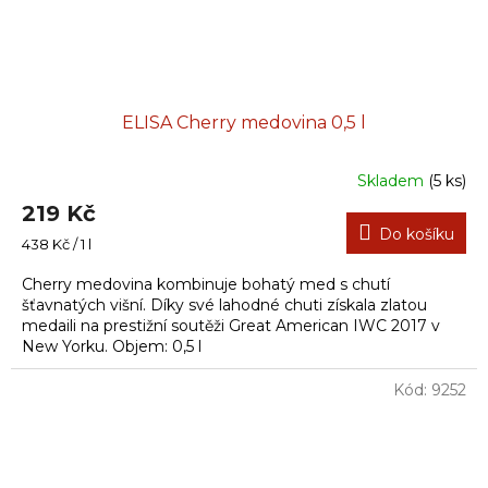
ELISA Cherry medovina 0,5 l
Skladem
(5 ks)
219 Kč
Do košíku
Měrná
438 Kč / 1 l
cena:
Cherry medovina kombinuje bohatý med s chutí
šťavnatých višní. Díky své lahodné chuti získala zlatou
medaili na prestižní soutěži Great American IWC 2017 v
New Yorku. Objem: 0,5 l
Kód:
9252