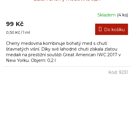
Skladem
(4 ks)
99 Kč
Do košíku
Měrná
0,50 Kč / 1 ml
cena:
Cherry medovina kombinuje bohatý med s chutí
šťavnatých višní. Díky své lahodné chuti získala zlatou
medaili na prestižní soutěži Great American IWC 2017 v
New Yorku. Objem: 0,2 l
Kód:
9231