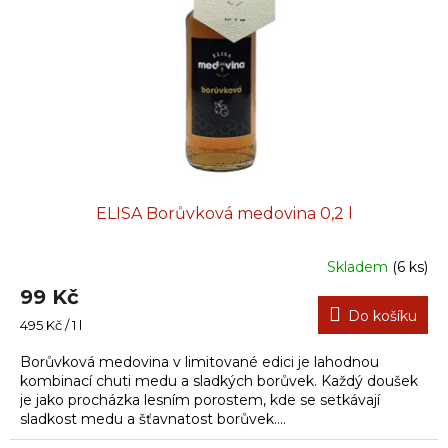
ELISA Borůvková medovina 0,2 l
Skladem
(6 ks)
99 Kč
Do košíku
Měrná
495 Kč / 1 l
cena:
Borůvková medovina v limitované edici je lahodnou
kombinací chuti medu a sladkých borůvek. Každý doušek
je jako procházka lesním porostem, kde se setkávají
sladkost medu a šťavnatost borůvek....