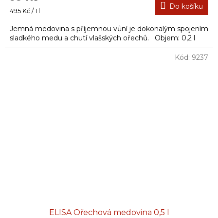
Do košíku
Měrná
495 Kč / 1 l
cena:
Jemná medovina s příjemnou vůní je dokonalým spojením
sladkého medu a chutí vlašských ořechů. Objem: 0,2 l
Kód:
9237
ELISA Ořechová medovina 0,5 l