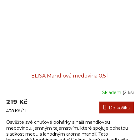
ELISA Mandlová medovina 0,5 l
Skladem
(2 ks)
219 Kč
Do košíku
Měrná
438 Kč / 1 l
cena:
Osvěžte své chuťové pohárky s naší mandlovou
medovinou, jemným tajemstvím, které spojuje bohatou
sladkost medu s lahodným aroma mandlí. Tato