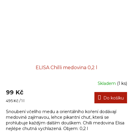
ELISA Chilli medovina 0,2 l
Skladem
(1 ks)
99 Kč
Do košíku
Měrná
495 Kč / 1 l
cena:
Snoubení včelího medu a orientálního koření dodávají
medovině zajímavou, lehce pikantní chuť, která se
prohlubuje každým dalším douškem. Chilli medovina Elisa
nejlépe chutná vychlazená. Objem: 0,2 l