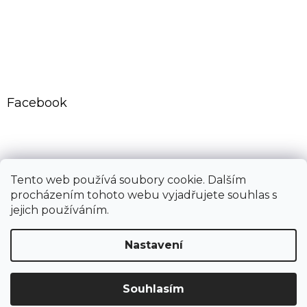
Facebook
CovidExpert.cz
CovidExpert.sk
Tento web používá soubory cookie. Dalším
procházením tohoto webu vyjadřujete souhlas s
jejich používáním.
Vytvořil Shoptet
Nastavení
Copyright 2026
Dřemlík s.r.o.
. Všechna práva vyhrazena.
Souhlasím
Upravit nastavení cookies