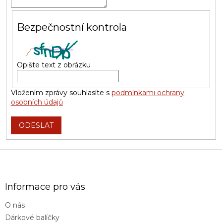
Bezpečnostní kontrola
Opište text z obrázku
Vložením zprávy souhlasíte s
podmínkami ochrany
osobních údajů
ODESLAT
Z
á
p
a
Informace pro vás
t
O nás
í
Dárkové balíčky