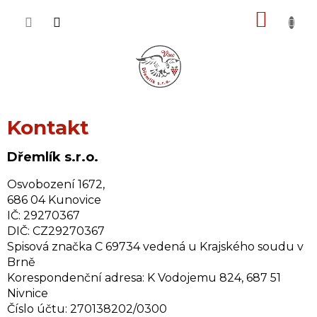
Přejít
NÁKU
na
obsah
KOŠÍK
Kontakt
Dřemlík s.r.o.
Osvobození 1672,
686 04 Kunovice
IČ: 29270367
DIČ: CZ29270367
Spisová značka C 69734 vedená u Krajského soudu v
Brně
Korespondenční adresa: K Vodojemu 824, 687 51
Nivnice
Číslo účtu: 270138202/0300