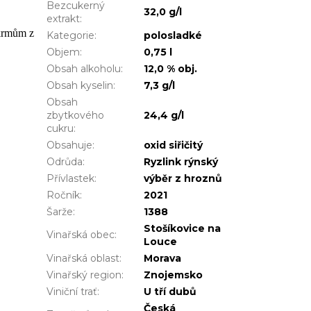
Bezcukerný
32,0 g/l
extrakt
:
okrmům z
Kategorie
:
polosladké
Objem
:
0,75 l
Obsah alkoholu
:
12,0 % obj.
Obsah kyselin
:
7,3 g/l
Obsah
zbytkového
24,4 g/l
cukru
:
Obsahuje
:
oxid siřičitý
Odrůda
:
Ryzlink rýnský
Přívlastek
:
výběr z hroznů
Ročník
:
2021
Šarže
:
1388
Stošíkovice na
Vinařská obec
:
Louce
Vinařská oblast
:
Morava
Vinařský region
:
Znojemsko
Viniční trať
:
U tří dubů
Česká