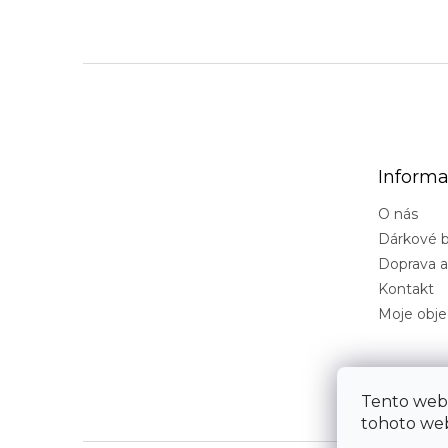
Z
á
p
a
t
Informa
í
O nás
Dárkové b
Doprava a
Kontakt
Moje obj
Tento web
tohoto web