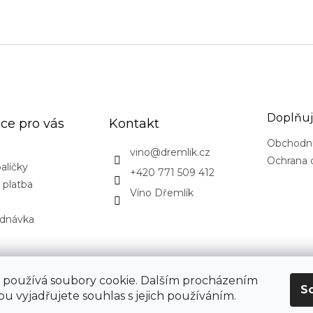
Doplňuj
ce pro vás
Kontakt
Obchodn
vino
@
dremlik.cz
Ochrana 
alíčky
+420 771 509 412
 platba
Víno Dřemlík
ednávka
CovidExpert.cz
CovidExpert.sk
 používá soubory cookie. Dalším procházením
S
u vyjadřujete souhlas s jejich používáním.