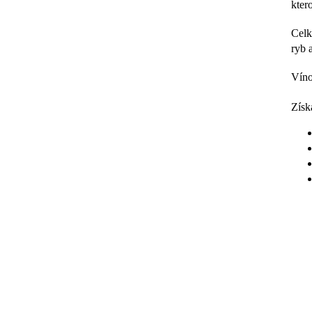
kter
Celk
ryb 
Víno
Získ