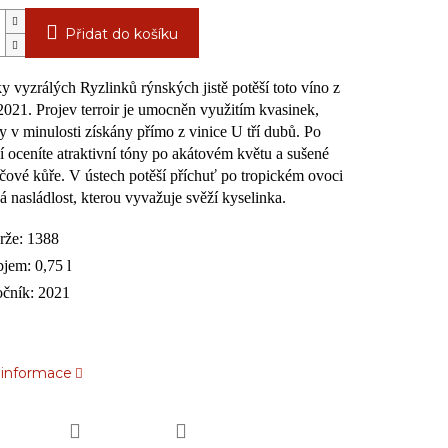
Přidat do košíku
y vyzrálých Ryzlinků rýnských jistě potěší toto víno z
2021. Projev terroir je umocněn využitím kvasinek,
ly v minulosti získány přímo z vinice U tří dubů. Po
í oceníte atraktivní tóny po akátovém květu a sušené
ové kůře. V ústech potěší příchuť po tropickém ovoci
á nasládlost, kterou vyvažuje svěží kyselinka.
rže: 1388
jem: 0,75 l
čník: 2021
í informace