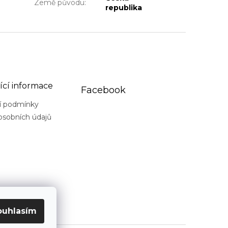
Země původu
:
republika
ící informace
Facebook
í podmínky
osobních údajů
ouhlasím