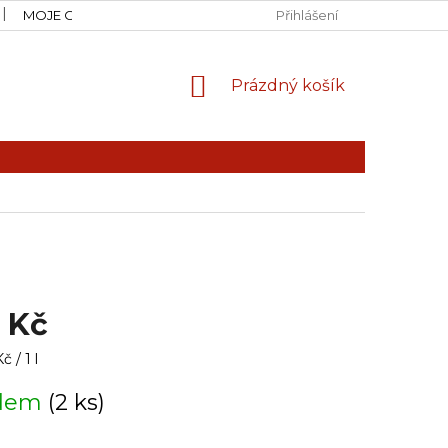
MOJE OBJEDNÁVKA
Přihlášení
NÁKUPNÍ
Prázdný košík
KOŠÍK
 Kč
 / 1 l
adem
(2 ks)