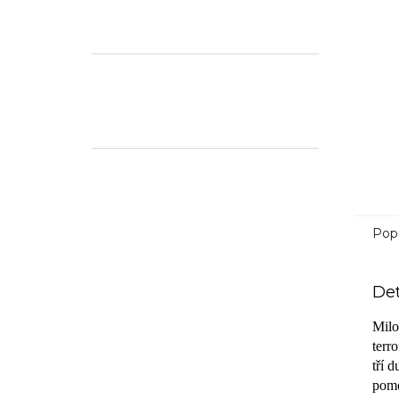
Pop
Det
Milo
terr
tří 
pome