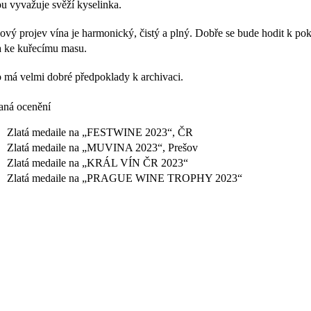
ou vyvažuje svěží kyselinka.
ový projev vína je harmonický, čistý a plný. Dobře se bude hodit k p
a ke kuřecímu masu.
 má velmi dobré předpoklady k archivaci.
aná ocenění
Zlatá medaile na „FESTWINE 2023“, ČR
Zlatá medaile na „MUVINA 2023“, Prešov
Zlatá medaile na „KRÁL VÍN ČR 2023“
Zlatá medaile na „PRAGUE WINE TROPHY 2023“