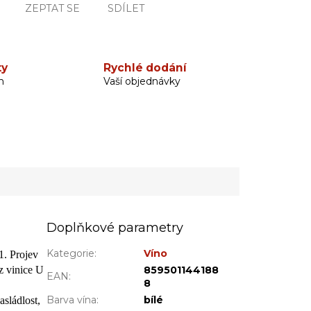
ZEPTAT SE
SDÍLET
ty
Rychlé dodání
h
Vaší objednávky
Doplňkové parametry
Kategorie
:
Víno
1. Projev
z vinice U
859501144188
EAN
:
8
Barva vína
:
bílé
sládlost,