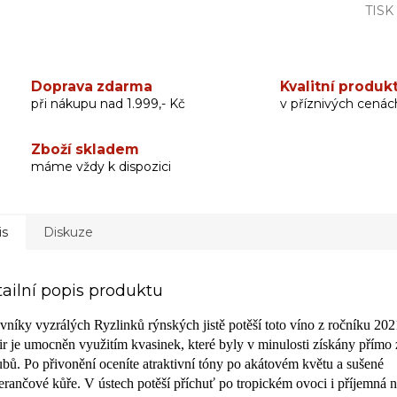
TISK
Doprava zdarma
Kvalitní produk
při nákupu nad 1.999,- Kč
v příznivých cenác
Zboží skladem
máme vždy k dispozici
is
Diskuze
ailní popis produktu
vníky vyzrálých Ryzlinků rýnských jistě potěší toto víno z ročníku 202
oir je umocněn využitím kvasinek, které byly v minulosti získány přímo 
dubů. Po přivonění oceníte atraktivní tóny po akátovém květu a sušené
rančové kůře. V ústech potěší příchuť po tropickém ovoci i příjemná na