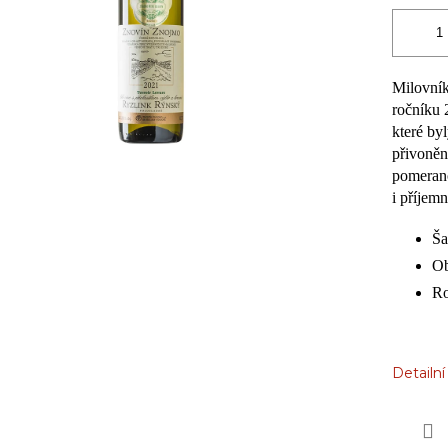
Milovník
ročníku 
které by
přivoněn
pomeranč
i příjemn
Ša
Ob
Ro
Detailn