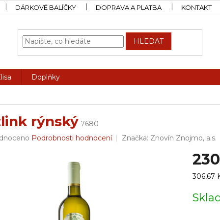
DÁRKOVÉ BALÍČKY
DOPRAVA A PLATBA
KONTAKT
HLEDAT
lisa
Doplňky
link rýnský
7680
rné
dnoceno
Podrobnosti hodnocení
Značka:
Znovín Znojmo, a.s.
ení
230
tu
Měrná
306,67 Kč
cena:
Skl
ček.