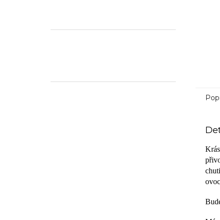
Pop
Det
Krás
přiv
chut
ovoc
Bude