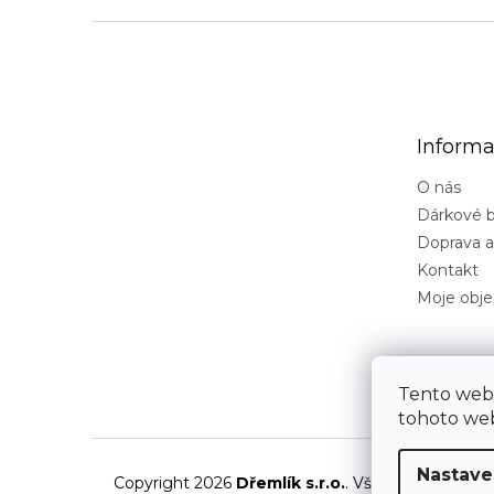
Z
á
p
a
t
Informa
í
O nás
Dárkové b
Doprava a
Kontakt
Moje obj
Tento web
tohoto web
Nastave
Copyright 2026
Dřemlík s.r.o.
. Všechna práva vy