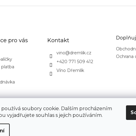
Doplňuj
ce pro vás
Kontakt
Obchodn
vino
@
dremlik.cz
Ochrana 
alíčky
+420 771 509 412
 platba
Víno Dřemlík
ednávka
CovidExpert.cz
CovidExpert.sk
 používá soubory cookie. Dalším procházením
S
u vyjadřujete souhlas s jejich používáním.
ní
hrazena.
Upravit nastavení cookies