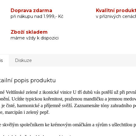
Doprava zdarma
Kvalitní produk
při nákupu nad 1.999,- Kč
v příznivých cenác
Zboží skladem
máme vždy k dispozici
is
Diskuze
ailní popis produktu
né Veltlínské zelené z ikonické vinice U tří dubů vás potěší už při prvn
onění. Ucítíte typickou kořenitost, praženou mandličku a jemnou medo
i je čisté, harmonické a příjemně svěží. Zaznamenáte tóny zahradního
e, marcipán i zelený pepř.
 skvělým společníkem ke krémovým omáčkám a sýrům s ušlechtilou pl