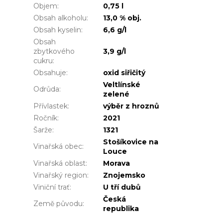
Objem
:
0,75 l
Obsah alkoholu
:
13,0 % obj.
Obsah kyselin
:
6,6 g/l
Obsah
zbytkového
3,9 g/l
cukru
:
Obsahuje
:
oxid siřičitý
Veltlínské
Odrůda
:
zelené
Přívlastek
:
výběr z hroznů
Ročník
:
2021
Šarže
:
1321
Stošíkovice na
Vinařská obec
:
Louce
Vinařská oblast
:
Morava
Vinařský region
:
Znojemsko
Viniční trať
:
U tří dubů
Česká
Země původu
:
republika