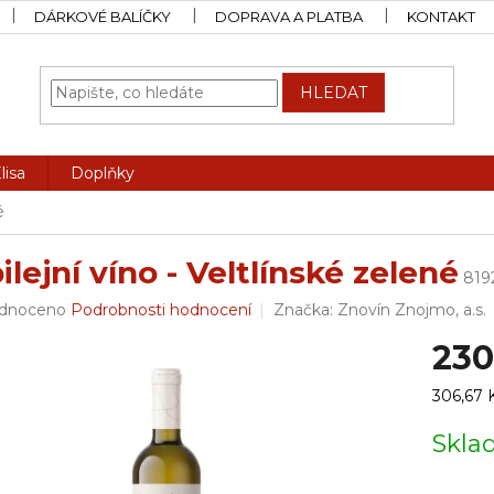
DÁRKOVÉ BALÍČKY
DOPRAVA A PLATBA
KONTAKT
HLEDAT
lisa
Doplňky
é
ilejní víno - Veltlínské zelené
819
rné
dnoceno
Podrobnosti hodnocení
Značka:
Znovín Znojmo, a.s.
ení
230
tu
Měrná
306,67 Kč
cena:
Skl
ček.