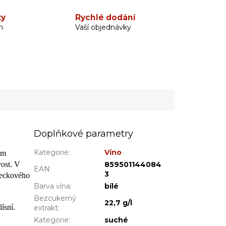
ty
Rychlé dodání
h
Vaší objednávky
Doplňkové parametry
Kategorie
:
Víno
ím
vost. V
859501144084
EAN
:
3
 peckového
Barva vína
:
bílé
Bezcukerný
22,7 g/l
ísní.
extrakt
:
Kategorie
:
suché