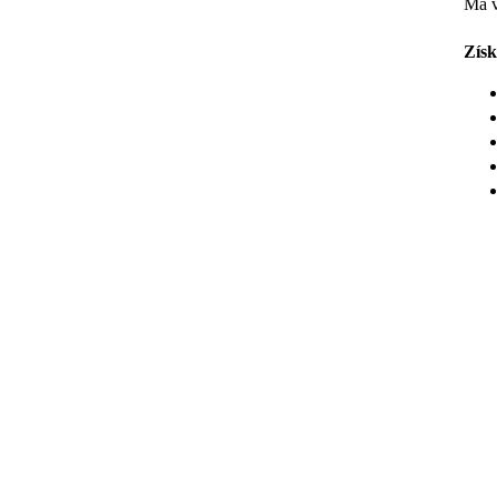
Má v
Získ