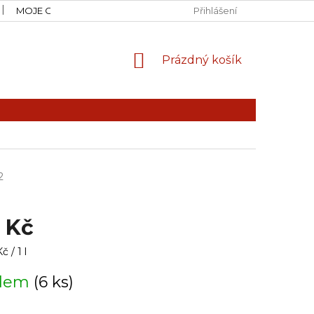
MOJE OBJEDNÁVKA
Přihlášení
NÁKUPNÍ
Prázdný košík
KOŠÍK
2
 Kč
 / 1 l
adem
(6 ks)