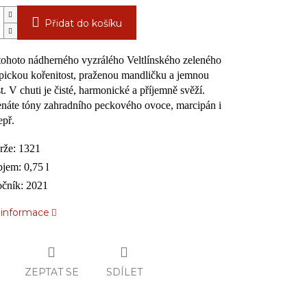
Přidat do košíku
tohoto nádherného vyzrálého Veltlínského zeleného
typickou kořenitost, praženou mandličku a jemnou
. V chuti je čisté, harmonické a příjemně svěží.
áte tóny zahradního peckového ovoce, marcipán i
epř.
rže: 1321
jem: 0,75 l
čník: 2021
í informace
ZEPTAT SE
SDÍLET