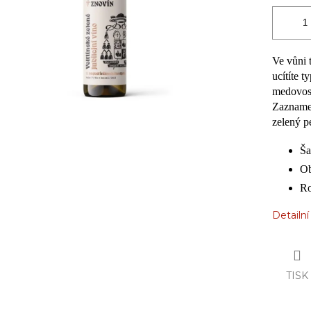
Ve vůni 
ucítíte 
medovost
Zaznamen
zelený p
Ša
Ob
Ro
Detailn
TISK