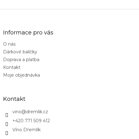
Z
á
p
a
Informace pro vás
t
O nás
í
Dárkové balíčky
Doprava a platba
Kontakt
Moje objednávka
Kontakt
vino
@
dremlik.cz
+420 771 509 412
Víno Dřemlík