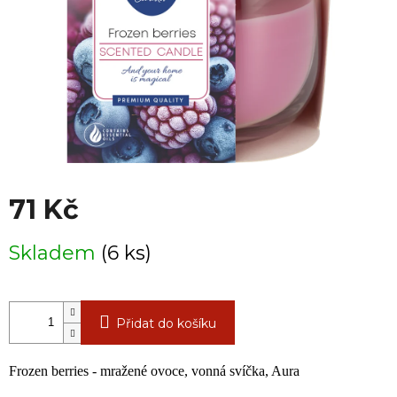
71 Kč
Měrná
Skladem
(6 ks)
cena:
Přidat do košíku
Frozen berries - mražené ovoce,
vonná svíčka, Aura