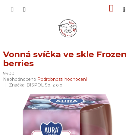
Přejít
NÁKU
na
obsah
KOŠÍK
Vonná svíčka ve skle Frozen
berries
9400
Průměrné
Neohodnoceno
Podrobnosti hodnocení
hodnocení
Značka:
BISPOL Sp. z o.o.
produktu
je
0,0
z
5
hvězdiček.