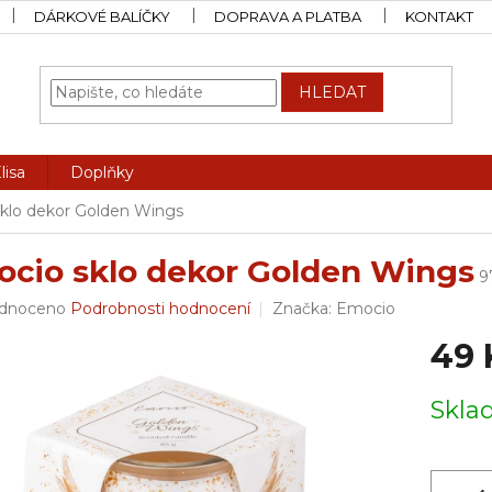
DÁRKOVÉ BALÍČKY
DOPRAVA A PLATBA
KONTAKT
HLEDAT
lisa
Doplňky
klo dekor Golden Wings
cio sklo dekor Golden Wings
9
rné
dnoceno
Podrobnosti hodnocení
Značka:
Emocio
ení
49 
tu
Měrná
Skl
cena:
ček.