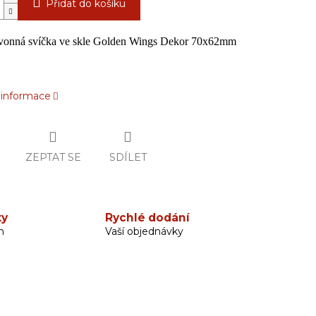
Přidat do košíku
vonná svíčka ve skle Golden Wings Dekor 70x62mm
í informace
ZEPTAT SE
SDÍLET
ty
Rychlé dodání
h
Vaší objednávky