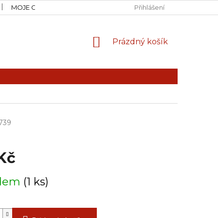
MOJE OBJEDNÁVKA
Přihlášení
NÁKUPNÍ
Prázdný košík
KOŠÍK
739
Kč
adem
(1 ks)