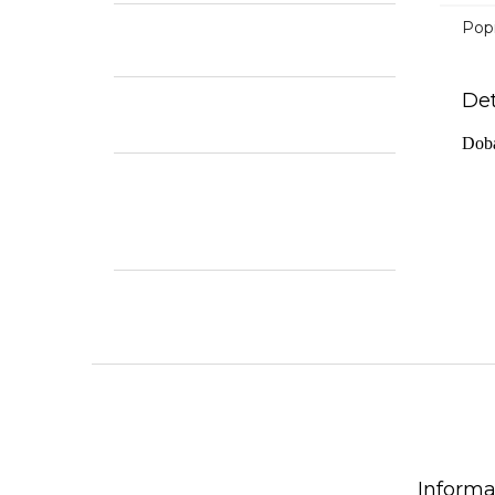
Pop
Det
Doba
Z
á
p
a
t
Informa