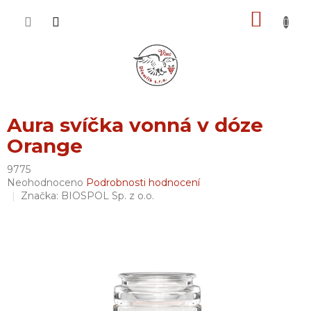
Přejít
NÁKU
na
obsah
KOŠÍK
Aura svíčka vonná v dóze
Orange
9775
Průměrné
Neohodnoceno
Podrobnosti hodnocení
hodnocení
Značka:
BIOSPOL Sp. z o.o.
produktu
je
0,0
z
5
hvězdiček.