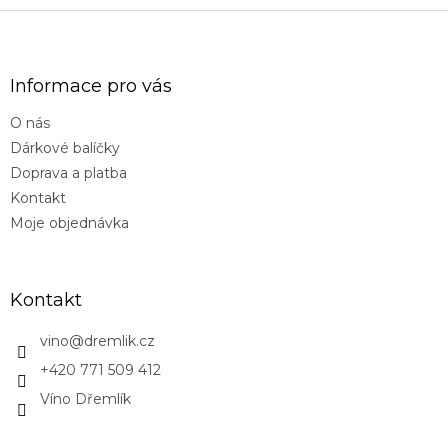
Z
á
p
a
Informace pro vás
t
O nás
í
Dárkové balíčky
Doprava a platba
Kontakt
Moje objednávka
Kontakt
vino
@
dremlik.cz
+420 771 509 412
Víno Dřemlík