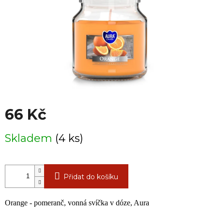
66 Kč
Měrná
Skladem
(4 ks)
cena:
Přidat do košíku
Orange - pomeranč, vonná svíčka v dóze, Aura