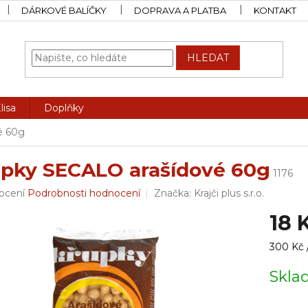
DÁRKOVÉ BALÍČKY
DOPRAVA A PLATBA
KONTAKT
HLEDAT
lisa
Doplňky
é 60g
pky SECALO arašídové 60g
1176
rné
ocení
Podrobnosti hodnocení
Značka:
Krajči plus s.r.o.
ení
18 
tu
Měrná
300 Kč /
cena:
Skl
ček.