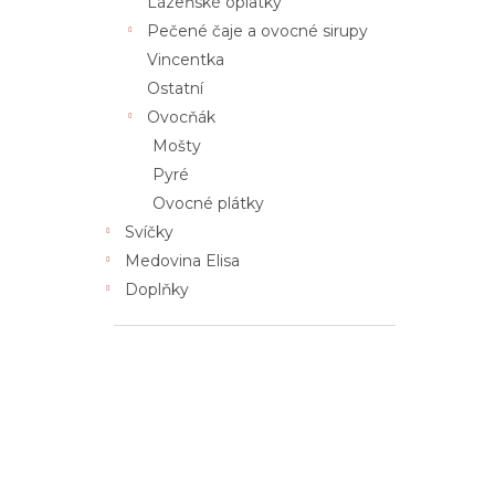
Lázeňské oplatky
n
Pečené čaje a ovocné sirupy
e
Vincentka
l
Ostatní
Ovocňák
Mošty
Pyré
Ovocné plátky
Svíčky
Medovina Elisa
Doplňky