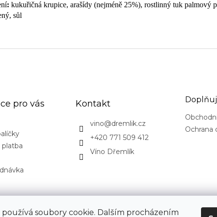
ení
:
kukuřičná krupice, arašídy (nejméně 25%), rostlinný tuk palmový p
ený, sůl
Doplňuj
ce pro vás
Kontakt
Obchodn
vino
@
dremlik.cz
Ochrana 
alíčky
+420 771 509 412
 platba
Víno Dřemlík
ednávka
CovidExpert.cz
CovidExpert.sk
 používá soubory cookie. Dalším procházením