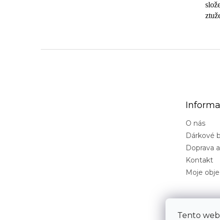
slož
ztuž
Z
á
p
a
t
Informa
í
O nás
Dárkové b
Doprava a
Kontakt
Moje obj
Tento web