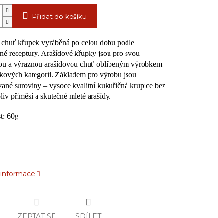
Přidat do košíku
 chuť křupek vyráběná po celou dobu podle
é receptury. Arašídové křupky jsou pro svou
ou a výraznou arašídovou chuť oblíbeným výrobkem
kových kategorií. Základem pro výrobu jsou
ované suroviny – vysoce kvalitní kukuřičná krupice bez
liv příměsí a skutečné mleté arašídy.
t: 60g
í informace
ZEPTAT SE
SDÍLET