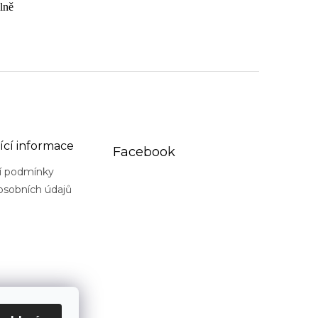
lně
ící informace
Facebook
í podmínky
osobních údajů