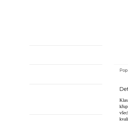
Pop
Det
Klas
křup
všec
kval