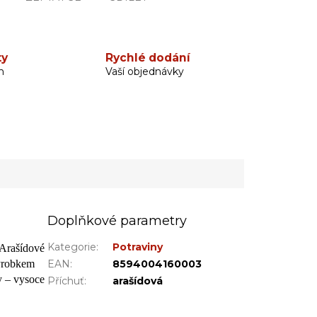
ty
Rychlé dodání
h
Vaší objednávky
Doplňkové parametry
Kategorie
:
Potraviny
 Arašídové
výrobkem
EAN
:
8594004160003
y – vysoce
Příchuť
:
arašídová
.