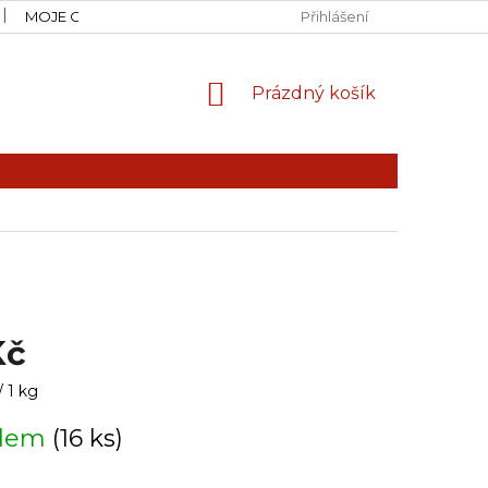
MOJE OBJEDNÁVKA
Přihlášení
NÁKUPNÍ
Prázdný košík
KOŠÍK
Kč
 1 kg
adem
(16 ks)