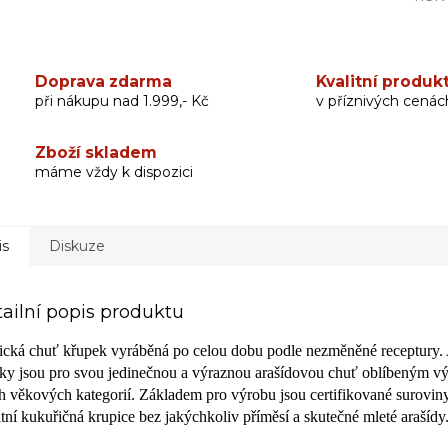
Doprava zdarma
Kvalitní produk
při nákupu nad 1.999,- Kč
v příznivých cenác
Zboží skladem
máme vždy k dispozici
is
Diskuze
ailní popis produktu
ická chuť křupek vyráběná po celou dobu podle nezměněné receptury.
ky jsou pro svou jedinečnou a výraznou arašídovou chuť oblíbeným 
h věkových kategorií. Základem pro výrobu jsou certifikované surovin
itní kukuřičná krupice bez jakýchkoliv příměsí a skutečné mleté arašídy