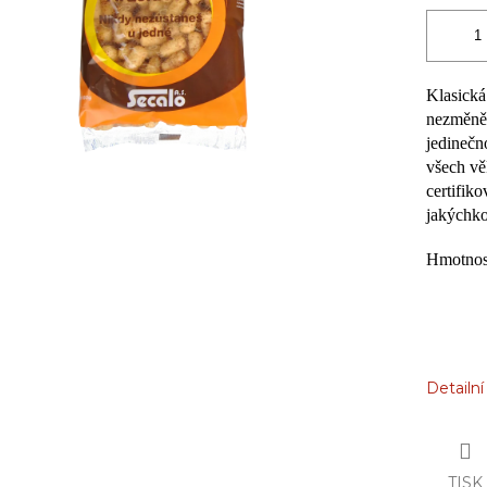
Klasická
nezměněn
jedinečn
všech vě
certifik
jakýchko
Hmotnos
Detailn
TISK