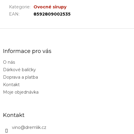
Kategorie
:
Ovocné sirupy
EAN
:
8592809002535
Z
á
p
a
Informace pro vás
t
O nás
í
Dárkové balíčky
Doprava a platba
Kontakt
Moje objednávka
Kontakt
vino
@
dremlik.cz