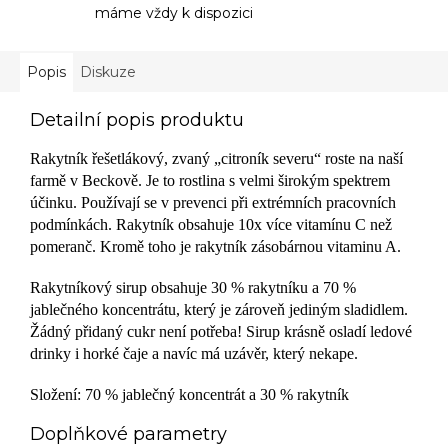
máme vždy k dispozici
Popis
Diskuze
Detailní popis produktu
Rakytník řešetlákový, zvaný „citroník severu“ roste na naší
farmě v Beckově. Je to rostlina s velmi širokým spektrem
účinku. Používají se v prevenci při extrémních pracovních
podmínkách. Rakytník obsahuje 10x více vitamínu C než
pomeranč. Kromě toho je rakytník zásobárnou vitaminu A.
Rakytníkový sirup obsahuje 30 % rakytníku a 70 %
jablečného koncentrátu, který je zároveň jediným sladidlem.
Žádný přidaný cukr není potřeba! Sirup krásně osladí ledové
drinky i horké čaje a navíc má uzávěr, který nekape.
Složení: 70 % jablečný koncentrát a 30 % rakytník
Doplňkové parametry