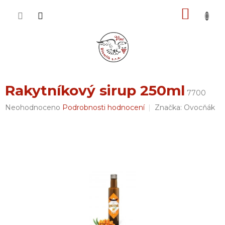
Přejít
NÁKU
na
obsah
KOŠÍK
Rakytníkový sirup 250ml
7700
Průměrné
Neohodnoceno
Podrobnosti hodnocení
Značka:
Ovocňák
hodnocení
produktu
je
0,0
z
5
hvězdiček.