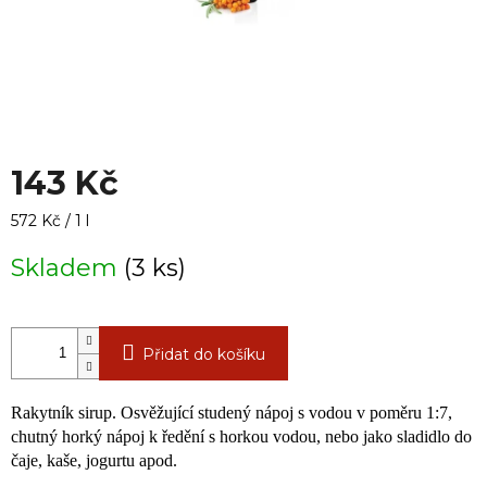
143 Kč
Měrná
572 Kč / 1 l
cena:
Skladem
(3 ks)
Přidat do košíku
Rakytník sirup. Osvěžující studený nápoj s vodou v poměru 1:7,
chutný horký nápoj k ředění s horkou vodou, nebo jako sladidlo do
čaje, kaše, jogurtu apod.