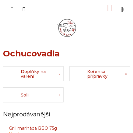
Přejít
NÁKU
na
obsah
KOŠÍK
Ochucovadla
Doplňky na
Kořenící
vaření
přípravky
Soli
Nejprodávanější
Grill marináda BBQ 75g