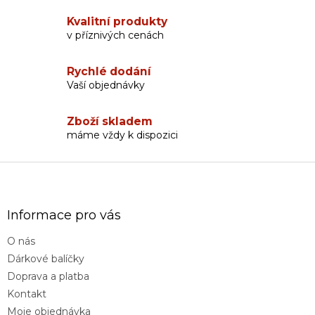
a
c
Kvalitní produkty
í
v příznivých cenách
p
r
v
Rychlé dodání
k
Vaší objednávky
y
v
Zboží skladem
ý
máme vždy k dispozici
p
i
s
Z
u
á
p
a
Informace pro vás
t
O nás
í
Dárkové balíčky
Doprava a platba
Kontakt
Moje objednávka