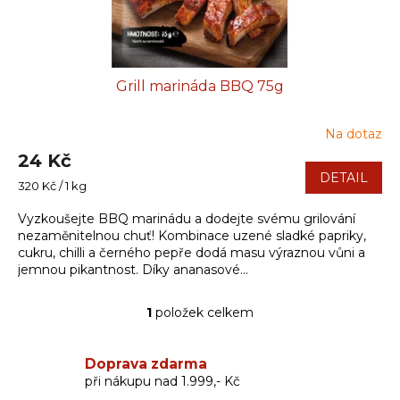
t
ů
Grill marináda BBQ 75g
Na dotaz
24 Kč
DETAIL
Měrná
320 Kč / 1 kg
cena:
Vyzkoušejte BBQ marinádu a dodejte svému grilování
nezaměnitelnou chuť! Kombinace uzené sladké papriky,
cukru, chilli a černého pepře dodá masu výraznou vůni a
jemnou pikantnost. Díky ananasové...
1
položek celkem
O
v
l
Doprava zdarma
á
při nákupu nad 1.999,- Kč
d