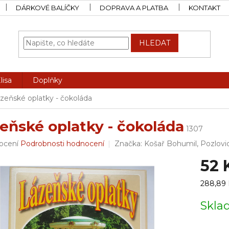
DÁRKOVÉ BALÍČKY
DOPRAVA A PLATBA
KONTAKT
HLEDAT
lisa
Doplňky
zeňské oplatky - čokoláda
eňské oplatky - čokoláda
1307
rné
ocení
Podrobnosti hodnocení
Značka:
Košař Bohumil, Pozlovi
ení
52 
tu
Měrná
288,89 K
cena:
Skl
ček.