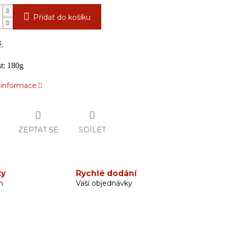
Přidat do košíku
.
t: 180g
í informace
ZEPTAT SE
SDÍLET
ty
Rychlé dodání
h
Vaší objednávky