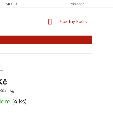
MOJE OBJEDNÁVKA
Přihlášení
NÁKUPNÍ
Prázdný košík
KOŠÍK
ce
Kč
č / 1 kg
adem
(4 ks)