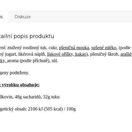
is
Diskuze
ailní popis produktu
ení: ztužený rostlinný tuk, cukr,
pšeničná mouka
,
sušené mléko
, (podle
ný jogurt, likérová náplň,
lískové oříšky, kakao
), pšeničný škrob,
arašíd
tky,
aroma (podle příchutě), sůl.
geny podtrženy.
 výrobku obsahuje:
ílkovin, 48g sacharidů, 32g tuku
getický obsah: 2106 kJ (505 kcal) / 100g