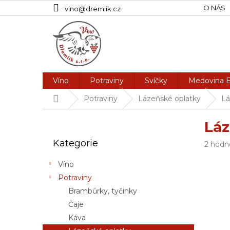
Přejít
O NÁS
vino@dremlik.cz
na
obsah
Víno
Potraviny
Svíčky
Medovina E
Domů
Potraviny
Lázeňské oplatky
Lá
P
Láz
o
Přeskočit
s
Kategorie
kategorie
Průmě
2 hodn
t
hodnoc
r
produk
Víno
a
je
Potraviny
n
3,0
Brambůrky, tyčinky
n
z
5
í
Čaje
hvězdi
p
Káva
a