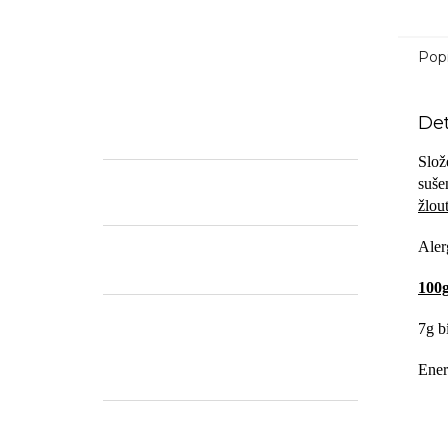
Pop
Det
Slož
suše
žlou
Aler
100g
7g b
Ener