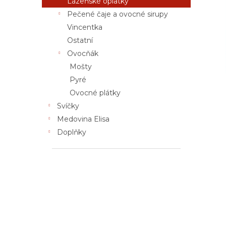
Lázeňské oplatky
n
Pečené čaje a ovocné sirupy
e
Vincentka
l
Ostatní
Ovocňák
Mošty
Pyré
Ovocné plátky
Svíčky
Medovina Elisa
Doplňky