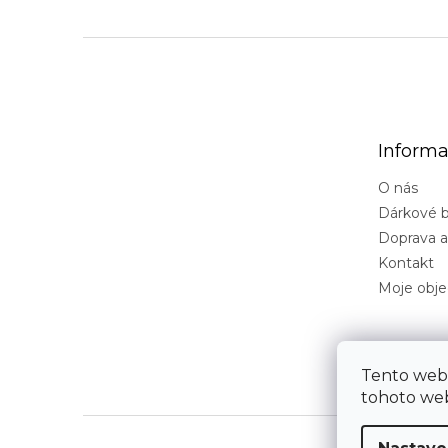
Z
á
p
a
t
Informa
í
O nás
Dárkové b
Doprava a
Kontakt
Moje obj
Tento web
tohoto web