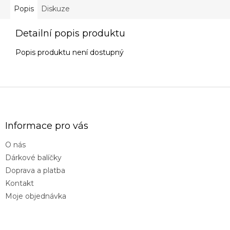
Popis
Diskuze
Detailní popis produktu
Popis produktu není dostupný
Z
á
p
a
Informace pro vás
t
O nás
í
Dárkové balíčky
Doprava a platba
Kontakt
Moje objednávka