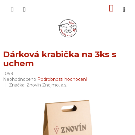
Přejít
NÁKU
na
obsah
KOŠÍK
Dárková krabička na 3ks s
uchem
1099
Průměrné
Neohodnoceno
Podrobnosti hodnocení
hodnocení
Značka:
Znovín Znojmo, a.s.
produktu
je
0,0
z
5
hvězdiček.