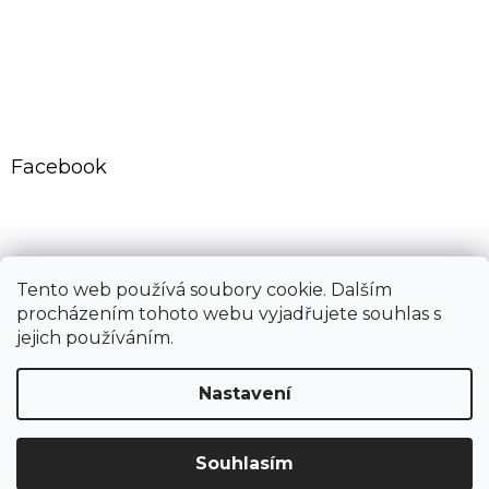
Facebook
CovidExpert.cz
CovidExpert.sk
Tento web používá soubory cookie. Dalším
procházením tohoto webu vyjadřujete souhlas s
jejich používáním.
Vytvořil Shoptet
Nastavení
Copyright 2026
Dřemlík s.r.o.
. Všechna práva vyhrazena.
Souhlasím
Upravit nastavení cookies