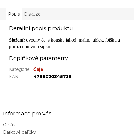
Popis
Diskuze
Detailní popis produktu
Složení:
ovocný čaj s kousky jahod, malin, jablek, ibišku a
přirozenou vůní šípku.
Doplňkové parametry
Kategorie
:
Čaje
EAN
:
4796020345738
Z
á
p
a
Informace pro vás
t
O nás
í
Dárkové balíčky