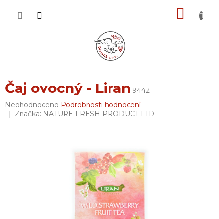
Přejít
NÁKU
na
obsah
KOŠÍK
Čaj ovocný - Liran
9442
Průměrné
Neohodnoceno
Podrobnosti hodnocení
hodnocení
Značka:
NATURE FRESH PRODUCT LTD
produktu
je
0,0
z
5
hvězdiček.