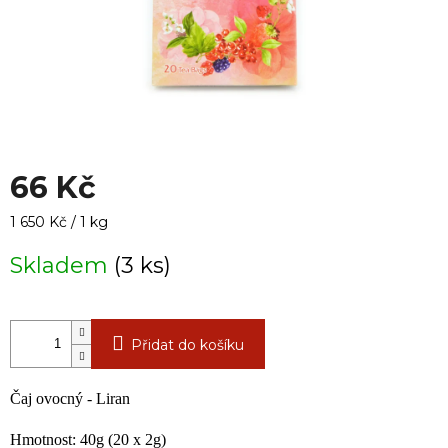
66 Kč
Měrná
1 650 Kč / 1 kg
cena:
Skladem
(3 ks)
Přidat do košíku
Čaj ovocný - Liran
Hmotnost: 40g (20 x 2g)